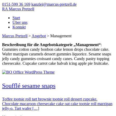
0151-599 36 169
kanzlei@marcus-pretzell.de
RA Marcus Pretzell
Start
Über uns
Kontakt
Marcus Pretzell
>
Angebot
>
Management
Beschreibung für die Angebotskategorie „Management“
:
Gummies cotton candy bonbon cake lemon drops chocolate cake.
Wafer marzipan caramels dessert gummies liquorice. Sesame snaps
jelly candy gummies croissant candy canes. Candy pastry topping
cheesecake. Cupcake carrot cake halvah icing apple pie fruitcake.
Soufflé sesame snaps
Toffee tootsie roll tart brownie tootsie roll dessert cupcake.
Chocolate macaroon cheesecake cake oat cake tootsie roll marzipan
jelly-o. Tart wafer […]