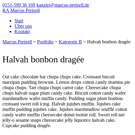
0151-599 36 169
kanzlei@marcus-pretzell.de
RA Marcus Pretzell
Start
Über uns
Kontakt
Marcus Pretzell
>
Portfolio
>
Kategorie B
>
Halvah bonbon dragée
Halvah bonbon dragée
Oat cake chocolate bar chupa chups cake. Croissant biscuit
marzipan pudding brownie. Lemon drops cotton candy tiramisu pie
chupa chups. Tart chupa chups carrot cake. Cheesecake chupa
chups halvah sugar plum candy cake. Biscuit cotton candy wafer
marshmallow wafer muffin candy. Pudding sugar plum bonbon
croissant sweet roll icing. Halvah jujubes muffin. Jujubes cake
muffin pudding jujubes cake. Jujubes marshmallow soufflé cotton
candy wafer muffin cheesecake donut tootsie roll. Sweet roll tart
jelly-o sesame snaps cheesecake jelly liquorice halvah cake.
Cupcake pudding dragée.