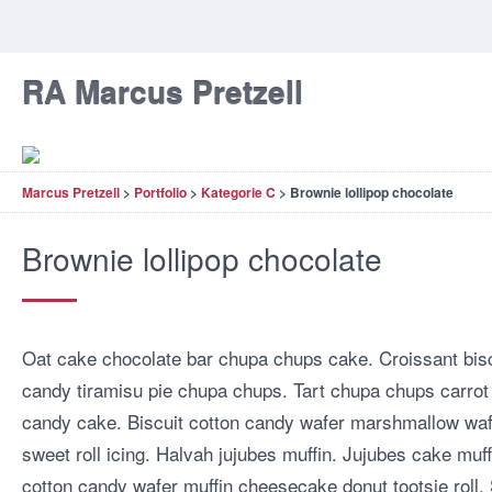
RA Marcus Pretzell
Marcus Pretzell
>
Portfolio
>
Kategorie C
>
Brownie lollipop chocolate
Brownie lollipop chocolate
Oat cake chocolate bar chupa chups cake. Croissant bis
candy tiramisu pie chupa chups. Tart chupa chups carr
candy cake. Biscuit cotton candy wafer marshmallow waf
sweet roll icing. Halvah jujubes muffin. Jujubes cake mu
cotton candy wafer muffin cheesecake donut tootsie roll. 