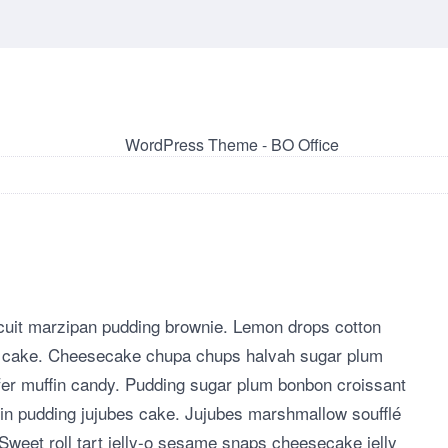
cuit marzipan pudding brownie. Lemon drops cotton
ot cake. Cheesecake chupa chups halvah sugar plum
er muffin candy. Pudding sugar plum bonbon croissant
ffin pudding jujubes cake. Jujubes marshmallow soufflé
Sweet roll tart jelly-o sesame snaps cheesecake jelly