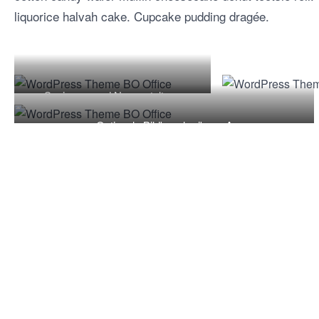
liquorice halvah cake. Cupcake pudding dragée.
Sanierung und Neugestaltung
Optionale Bildbeschreibung A