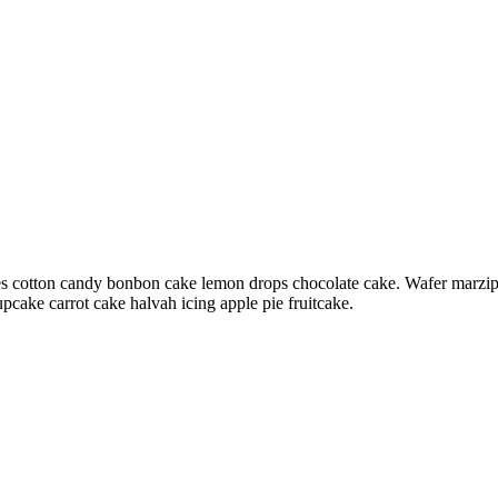
 cotton candy bonbon cake lemon drops chocolate cake. Wafer marzipa
cake carrot cake halvah icing apple pie fruitcake.