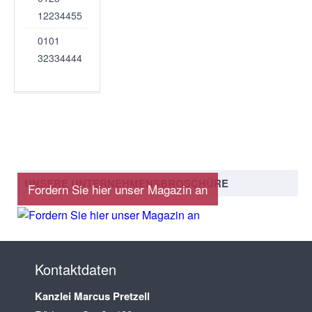
12234455
0101
32334444
UNSERE UNTERNEHMENSBROSCHÜRE
Fordern Sie hier unser Magazin an
Kontaktdaten
Kanzlei Marcus Pretzell